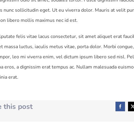
ignissim odio sit amet, sodales tortor. Fusce dignissim faucibus
 nunc sollicitudin eget. Ut eu viverra dolor. Mauris at velit pu
on libero mollis maximus nec id est.
utate felis vitae lacus consectetur, sit amet aliquet erat fauci
t massa luctus, iaculis metus vitae, porta dolor. Morbi congue, 
empor, leo mi viverra enim, vel dictum ipsum libero sed nisl. P
a eros, a dignissim erat tempus ac. Nullam malesuada euismo
inia erat.
 this post