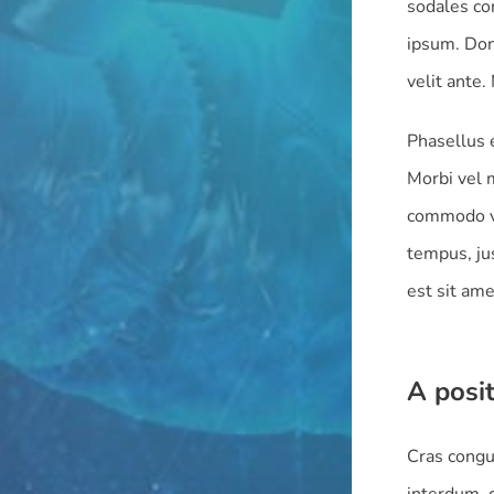
sodales con
ipsum. Don
velit ante
Phasellus e
Morbi vel 
commodo vi
tempus, ju
est sit ame
A posit
Cras congue