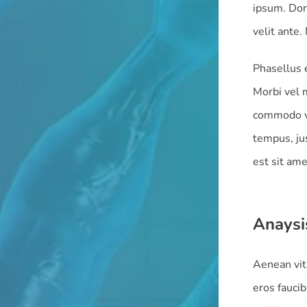
ipsum. Don
velit ante.
Phasellus e
Morbi vel 
commodo vi
tempus, ju
est sit ame
Anaysi
Aenean vit
eros faucib