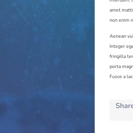
interdum, d
amet mattis
non enim n
Aenean vulp
Integer ege
fringilla t
porta magn
Fusce a lac
Share