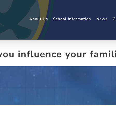
About Us
School Information
News
C
ou influence your famil