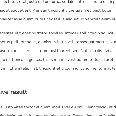
sectetur, erat justo dictum urna, sodales ultrices nulla diam p
ec at aliquet est. Aenean tincidunt vitae quam eu vestibulum. 
. Maecenas aliquam purus nec tellus aliquet, id vehicula enim 
gestas elit eget porttitor sodales. Integer sollicitudin sollicit
metus pellentesque, dignissim lacus vel, consequat metus. Nu
verra nunc, sed interdum nisl laoreet sed. Nulla facilisi. Viva
sto id rhoncus egestas, lacus mauris vestibulum tellus, a pret
t mi. Etiam felis nisl, tincidunt et dictum id, condimentum ac le
ive result
 justo vitae tortor aliquam mollis vel eu orci. Nunc tincidunt d