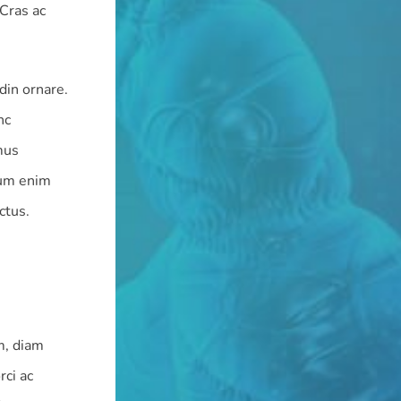
Cras ac
udin ornare.
nc
mus
ium enim
ctus.
m, diam
rci ac