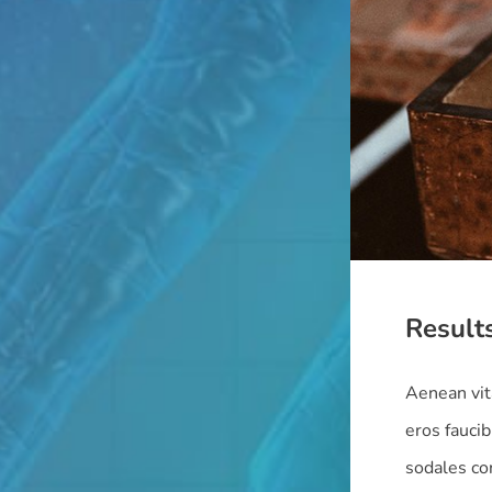
Result
Aenean vit
eros faucib
sodales con