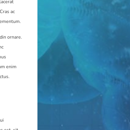
lacerat
Cras ac
elementum.
udin ornare.
nc
mus
ium enim
ctus.
ui