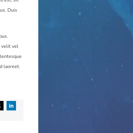
 est, sit
rus. Duis
bus.
velit vel
ellentesque
d laoreet.