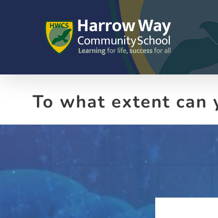
Skip
to
content
To what extent can y