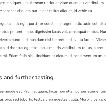
ec at aliquet est. Aenean tincidunt vitae quam eu vestibulum. 
 Maecenas aliquam purus nec tellus aliquet, id vehicula.
gestas elit eget porttitor sodales. Integer sollicitudin sollicit
metus pellentesque, dignissim lacus vel, consequat metus. Nu
verra nunc, sed interdum nisl laoreet sed. Nulla facilisi. Viva
sto id rhoncus egestas, lacus mauris vestibulum tellus, a pret
t mi. Etiam felis nisl, tincidunt et dictum id, condimentum ac le
s and further testing
ae neque est. Proin aliquam, lacus non ullamcorper elementu
us orci, sed lobortis lectus urna egestas ligula. Morbi viverra, o