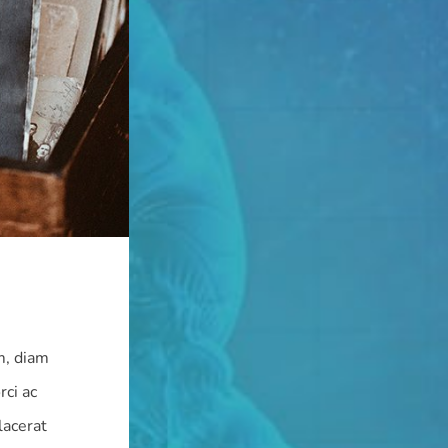
m, diam
rci ac
lacerat