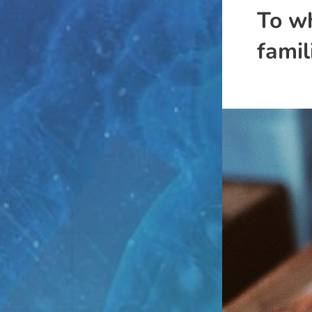
To wh
famil